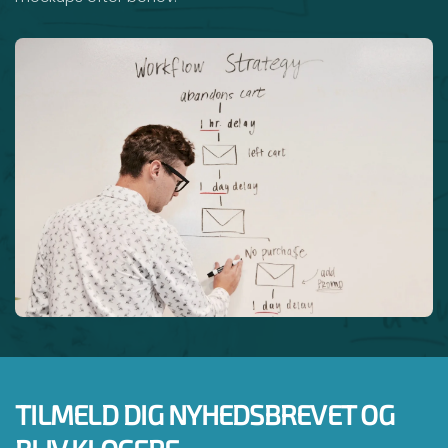
TILMELD DIG NYHEDSBREVET OG